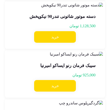
دسته موتور شاتونی تندر90 نیکوپخش
1,128,500
تومان
خرید
سیبک فرمان رنو ایساکو امیرنیا
925,000
تومان
خرید