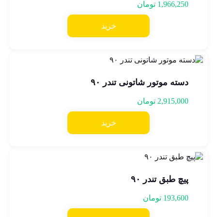
1,966,250
تومان
خرید
دسته موتور شاتونی تندر ۹۰
2,915,000
تومان
خرید
پیچ طبق تندر ۹۰
193,600
تومان