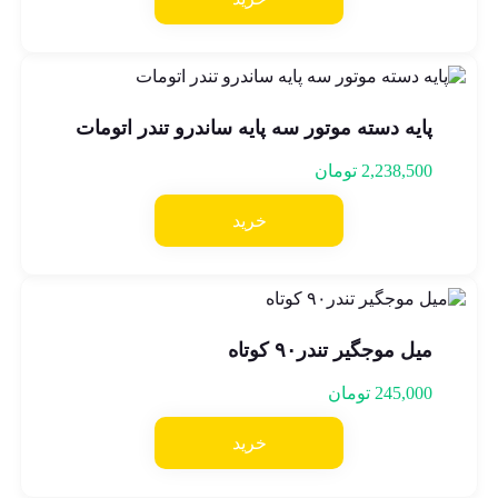
پايه دسته موتور سه پايه ساندرو تندر اتومات
2,238,500
تومان
خرید
میل موجگیر تندر۹۰ کوتاه
245,000
تومان
خرید