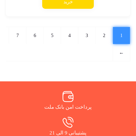
خرید
7
6
5
4
3
2
1
←
پرداخت امن بانک ملت
پشتیبانی 9 الی 21