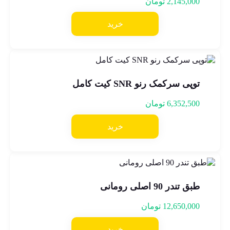
2,145,000
تومان
خرید
توپی سرکمک رنو SNR کیت کامل
6,352,500
تومان
خرید
طبق تندر 90 اصلی رومانی
12,650,000
تومان
خرید