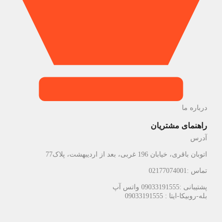
درباره ما
راهنمای مشتریان
آدرس
اتوبان باقری، خیابان 196 غربی، بعد از اردیبهشت، پلاک77
تماس :02177074001
پشتیبانی :09033191555 واتس آپ
بله-روبیکا-ایتا : 09033191555