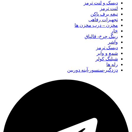
دیسک و لنت ترمز
لنت ترمز
تیغه برف پاکن
تجهیزات رفاهی
مخزن – درب مخزن ها
خار
رینگ چرخ- قالپاق
واشر
دیسک ترمز
شمع و وایر
شیلنگ کولر
رله ها
دزدگیر-سنسور-آینه دوربین