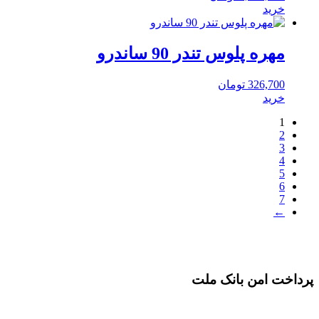
خرید
مهره پلوس تندر 90 ساندرو
326,700
تومان
خرید
1
2
3
4
5
6
7
←
پرداخت امن بانک ملت