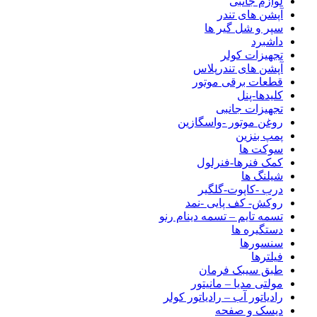
لوازم جانبی
آپشن های تندر
سپر و شل گیر ها
داشبرد
تجهیزات کولر
آپشن های تندرپلاس
قطعات برقی موتور
کلیدها-پنل
تجهیزات جانبی
روغن موتور -واسگازین
پمپ بنزین
سوکت ها
کمک فنرها-فنرلول
شیلنگ ها
درب -کاپوت-گلگیر
روکش- کف پایی -نمد
تسمه تایم – تسمه دینام رنو
دستگیره ها
سنسورها
فیلترها
طبق سیبک فرمان
مولتی مدیا – مانیتور
رادیاتور آب – رادیاتور کولر
دیسک و صفحه