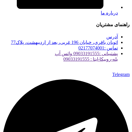
درباره ما
راهنمای مشتریان
آدرس
اتوبان باقری، خیابان 196 غربی، بعد از اردیبهشت، پلاک77
تماس :02177074001
پشتیبانی :09033191555 واتس آپ
بله-روبیکا-ایتا : 09033191555
Telegram