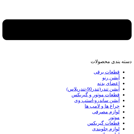
دسته‌ بندی محصولات
قطعات برقی
آپشن رنو
اعضای بدنه
آپشن تندر(تندر90-تندرپلاس)
قطعات موتور و گیربکس
آپشن ساندرو-استپ وی
چراغ ها و لامپ ها
لوازم مصرفی
موتور
قطعات گیربکس
لوازم جلوبندی