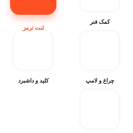
کمک فنر
لنت ترمز
چراغ و لامپ
کلید و داشبرد