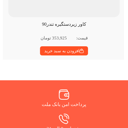
کاور زیردستگیره تندر90
قیمت:
353,925
تومان
افزودن به سبد خرید
پرداخت امن بانک ملت