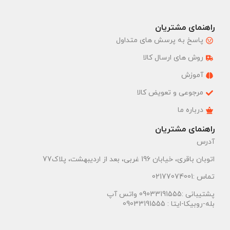
راهنمای مشتریان
پاسخ به پرسش های متداول
روش های ارسال کالا
آموزش
مرجوعی و تعویض کالا
درباره ما
راهنمای مشتریان
آدرس
اتوبان باقری، خیابان 196 غربی، بعد از اردیبهشت، پلاک77
تماس :02177074001
پشتیبانی :09033191555 واتس آپ
بله-روبیکا-ایتا : 09033191555