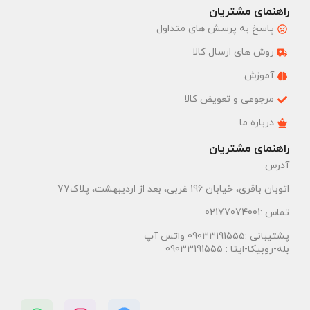
راهنمای مشتریان
پاسخ به پرسش های متداول
روش های ارسال کالا
آموزش
مرجوعی و تعویض کالا
درباره ما
راهنمای مشتریان
آدرس
اتوبان باقری، خیابان 196 غربی، بعد از اردیبهشت، پلاک77
تماس :02177074001
پشتیبانی :09033191555 واتس آپ
بله-روبیکا-ایتا : 09033191555