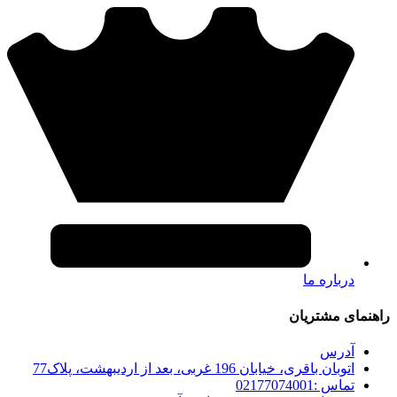
درباره ما
راهنمای مشتریان
آدرس
اتوبان باقری، خیابان 196 غربی، بعد از اردیبهشت، پلاک77
تماس :02177074001