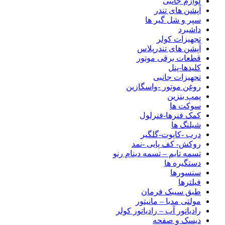
لوازم جانبی
آپشن های تندر
سپر و شل گیر ها
داشبرد
تجهیزات کولر
آپشن های تندرپلاس
قطعات برقی موتور
کلیدها-پنل
تجهیزات جانبی
روغن موتور -واسگازین
پمپ بنزین
سوکت ها
کمک فنرها-فنرلول
شیلنگ ها
درب -کاپوت-گلگیر
روکش- کف پایی -نمد
تسمه تایم – تسمه دینام رنو
دستگیره ها
سنسورها
فیلترها
طبق سیبک فرمان
مولتی مدیا – مانیتور
رادیاتور آب – رادیاتور کولر
دیسک و صفحه