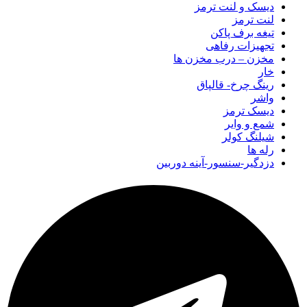
دیسک و لنت ترمز
لنت ترمز
تیغه برف پاکن
تجهیزات رفاهی
مخزن – درب مخزن ها
خار
رینگ چرخ- قالپاق
واشر
دیسک ترمز
شمع و وایر
شیلنگ کولر
رله ها
دزدگیر-سنسور-آینه دوربین