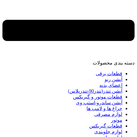
دسته‌ بندی محصولات
قطعات برقی
آپشن رنو
اعضای بدنه
آپشن تندر(تندر90-تندرپلاس)
قطعات موتور و گیربکس
آپشن ساندرو-استپ وی
چراغ ها و لامپ ها
لوازم مصرفی
موتور
قطعات گیربکس
لوازم جلوبندی