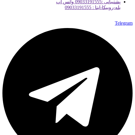
پشتیبانی :09033191555 واتس آپ
بله-روبیکا-ایتا : 09033191555
Telegram