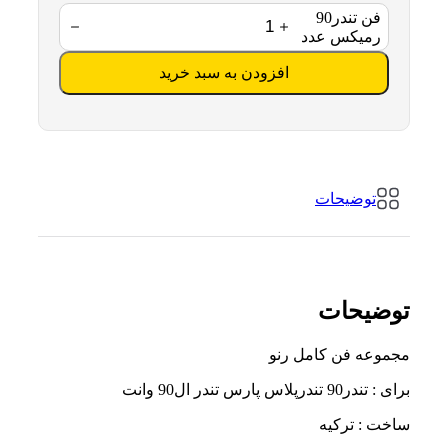
فن تندر90
رمیکس عدد
افزودن به سبد خرید
توضیحات
توضیحات
مجموعه فن کامل رنو
برای : تندر90 تندرپلاس پارس تندر ال90 وانت
ساخت : ترکیه