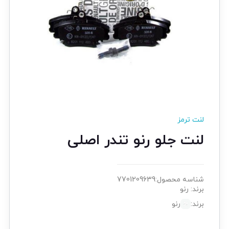
لنت ترمز
لنت جلو رنو تندر اصلی
شناسه محصول:
7701209639
برند:
رنو
برند:
رنو