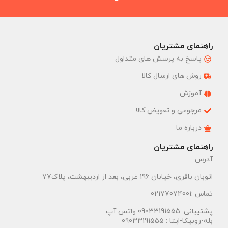
راهنمای مشتریان
پاسخ به پرسش های متداول
روش های ارسال کالا
آموزش
مرجوعی و تعویض کالا
درباره ما
راهنمای مشتریان
آدرس
اتوبان باقری، خیابان 196 غربی، بعد از اردیبهشت، پلاک77
تماس :02177074001
پشتیبانی :09033191555 واتس آپ
بله-روبیکا-ایتا : 09033191555