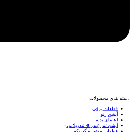
دسته‌ بندی محصولات
قطعات برقی
آپشن رنو
اعضای بدنه
آپشن تندر(تندر90-تندرپلاس)
قطعات موتور و گیربکس