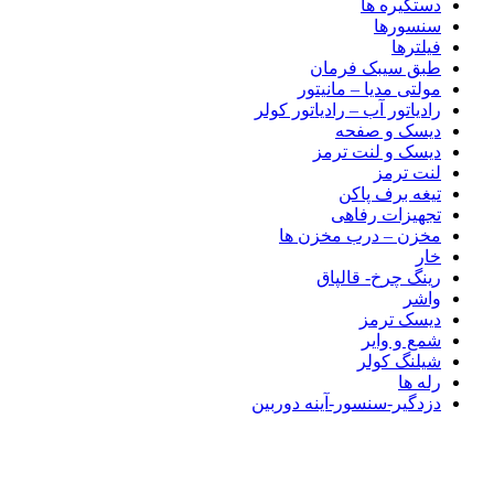
دستگیره ها
سنسورها
فیلترها
طبق سیبک فرمان
مولتی مدیا – مانیتور
رادیاتور آب – رادیاتور کولر
دیسک و صفحه
دیسک و لنت ترمز
لنت ترمز
تیغه برف پاکن
تجهیزات رفاهی
مخزن – درب مخزن ها
خار
رینگ چرخ- قالپاق
واشر
دیسک ترمز
شمع و وایر
شیلنگ کولر
رله ها
دزدگیر-سنسور-آینه دوربین