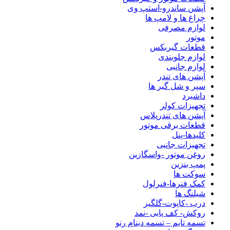
آپشن ساندرو-استپ وی
چراغ ها و لامپ ها
لوازم مصرفی
موتور
قطعات گیربکس
لوازم جلوبندی
لوازم جانبی
آپشن های تندر
سپر و شل گیر ها
داشبرد
تجهیزات کولر
آپشن های تندرپلاس
قطعات برقی موتور
کلیدها-پنل
تجهیزات جانبی
روغن موتور -واسگازین
پمپ بنزین
سوکت ها
کمک فنرها-فنرلول
شیلنگ ها
درب -کاپوت-گلگیر
روکش- کف پایی -نمد
تسمه تایم – تسمه دینام رنو