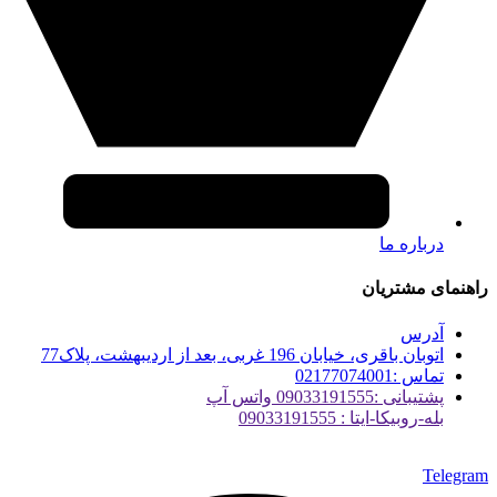
درباره ما
راهنمای مشتریان
آدرس
اتوبان باقری، خیابان 196 غربی، بعد از اردیبهشت، پلاک77
تماس :02177074001
پشتیبانی :09033191555 واتس آپ
بله-روبیکا-ایتا : 09033191555
Telegram