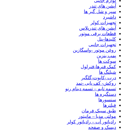
لوازم جانبی
آپشن های تندر
سپر و شل گیر ها
داشبرد
تجهیزات کولر
آپشن های تندرپلاس
قطعات برقی موتور
کلیدها-پنل
تجهیزات جانبی
روغن موتور -واسگازین
پمپ بنزین
سوکت ها
کمک فنرها-فنرلول
شیلنگ ها
درب -کاپوت-گلگیر
روکش- کف پایی -نمد
تسمه تایم – تسمه دینام رنو
دستگیره ها
سنسورها
فیلترها
طبق سیبک فرمان
مولتی مدیا – مانیتور
رادیاتور آب – رادیاتور کولر
دیسک و صفحه