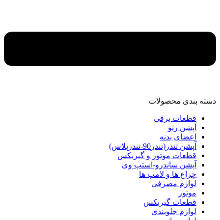
دسته‌ بندی محصولات
قطعات برقی
آپشن رنو
اعضای بدنه
آپشن تندر(تندر90-تندرپلاس)
قطعات موتور و گیربکس
آپشن ساندرو-استپ وی
چراغ ها و لامپ ها
لوازم مصرفی
موتور
قطعات گیربکس
لوازم جلوبندی