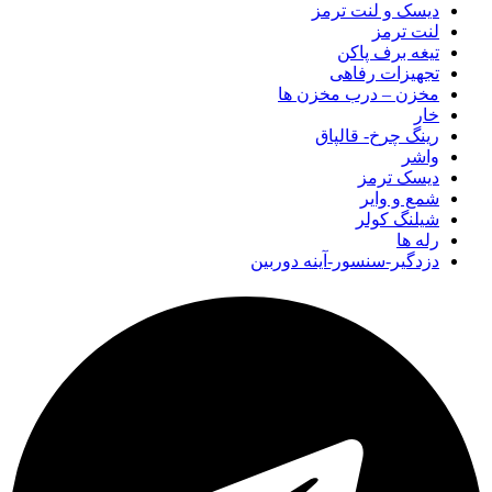
دیسک و لنت ترمز
لنت ترمز
تیغه برف پاکن
تجهیزات رفاهی
مخزن – درب مخزن ها
خار
رینگ چرخ- قالپاق
واشر
دیسک ترمز
شمع و وایر
شیلنگ کولر
رله ها
دزدگیر-سنسور-آینه دوربین