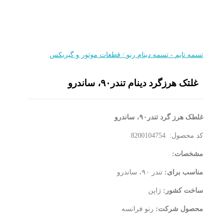
تسمه تایم - تسمه دینام رنو
/
قطعات موتور و گیربکس
غلتک هرزگرد دینام تندر۹۰، ساندرو
غلطک هرز گرد تندر
۹۰
، ساندرو
کد محصول: 8200104754
مشخصات
:
مناسب برای
:
تندر ۹۰، ساندرو
ساخت کشور
:
ژاپن
محصول شرکت
:
رنو فرانسه