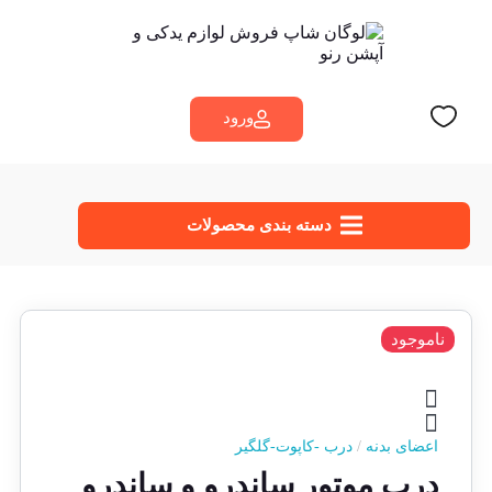
ورود
دسته‌ بندی محصولات
ناموجود
اعضای بدنه
/
درب -کاپوت-گلگیر
درب موتور ساندرو و ساندرو