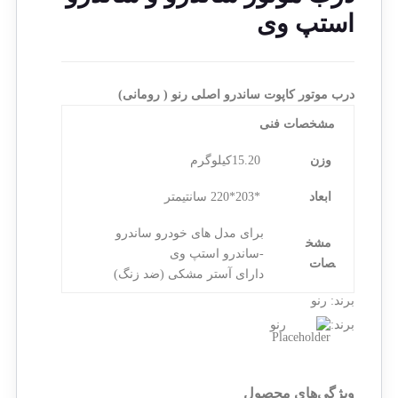
استپ وی
درب موتور کاپوت ساندرو اصلی رنو ( رومانی)
مشخصات فنی
وزن
15.20کیلوگرم
ابعاد
*203*220 سانتیمتر
برای مدل های خودرو ساندرو
مشخ
-ساندرو استپ وی
صات
دارای آستر مشکی (ضد زنگ)
برند:
رنو
برند:
رنو
ویژگی‌های محصول