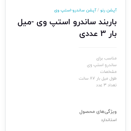
آپشن رنو
/
آپشن ساندرو-استپ وی
باربند ساندرو استپ وی -میل
بار 3 عددی
مناسب برای
ساندرو استپ وی
مشخصات
طول میل بار 87 سانت
تعداد 3 عدد
ویژگی‌های محصول
استاندارد