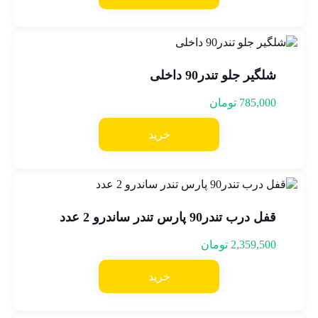
شلگیر جلو تندر90 داخلی
785,000
تومان
خرید
قفل درب تندر90 پارس تندر ساندرو 2 عدد
2,359,500
تومان
خرید