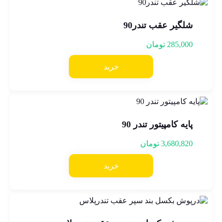
شلگیر عقب تندر90
285,000
تومان
خرید
پایه کامپیتور تندر 90
3,680,820
تومان
خرید