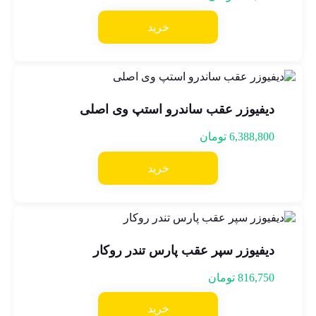
خرید
دیفیوزر عقب ساندرو استپ وی اصلی
6,388,800
تومان
خرید
دیفیوزر سپر عقب پارس تندر روکار
816,750
تومان
خرید