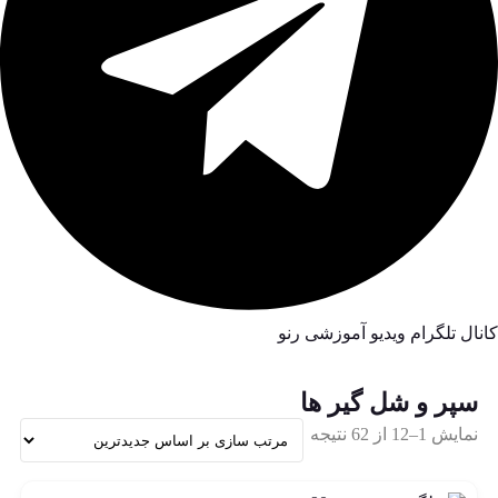
کانال تلگرام ویدیو آموزشی رنو
سپر و شل گیر ها
Sorted
نمایش 1–12 از 62 نتیجه
by
latest