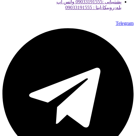
پشتیبانی :09033191555 واتس آپ
بله-روبیکا-ایتا : 09033191555
Telegram