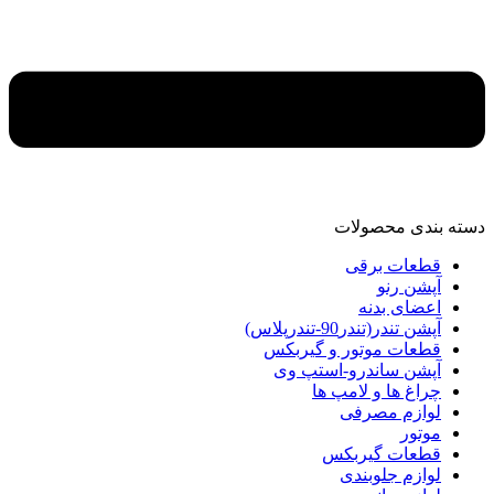
دسته‌ بندی محصولات
قطعات برقی
آپشن رنو
اعضای بدنه
آپشن تندر(تندر90-تندرپلاس)
قطعات موتور و گیربکس
آپشن ساندرو-استپ وی
چراغ ها و لامپ ها
لوازم مصرفی
موتور
قطعات گیربکس
لوازم جلوبندی