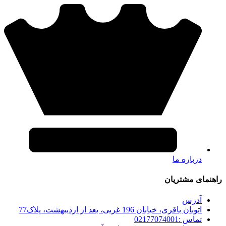
درباره ما
راهنمای مشتریان
آدرس
اتوبان باقری، خیابان 196 غربی، بعد از اردیبهشت، پلاک77
تماس :02177074001