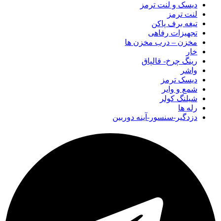
دیسک و لنت ترمز
لنت ترمز
تیغه برف پاکن
تجهیزات رفاهی
مخزن – درب مخزن ها
خار
رینگ چرخ- قالپاق
واشر
دیسک ترمز
شمع و وایر
شیلنگ کولر
رله ها
دزدگیر-سنسور-آینه دوربین