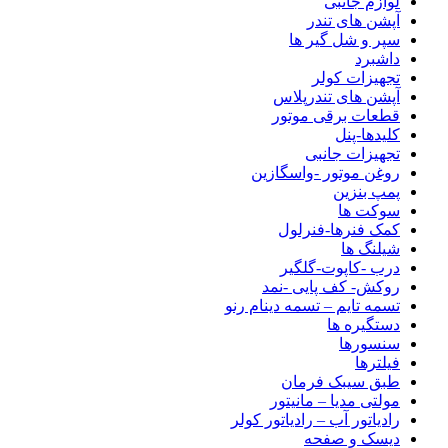
لوازم جانبی
آپشن های تندر
سپر و شل گیر ها
داشبرد
تجهیزات کولر
آپشن های تندرپلاس
قطعات برقی موتور
کلیدها-پنل
تجهیزات جانبی
روغن موتور -واسگازین
پمپ بنزین
سوکت ها
کمک فنرها-فنرلول
شیلنگ ها
درب -کاپوت-گلگیر
روکش- کف پایی -نمد
تسمه تایم – تسمه دینام رنو
دستگیره ها
سنسورها
فیلترها
طبق سیبک فرمان
مولتی مدیا – مانیتور
رادیاتور آب – رادیاتور کولر
دیسک و صفحه