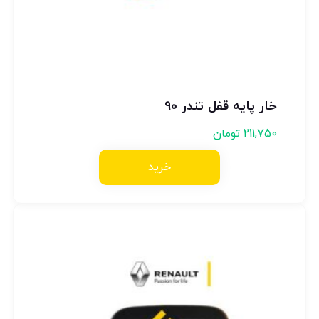
خار پایه قفل تندر 90
211,750
تومان
خرید