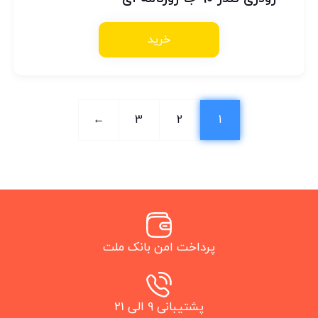
خرید
←
3
2
1
پرداخت امن بانک ملت
پشتیبانی 9 الی 21