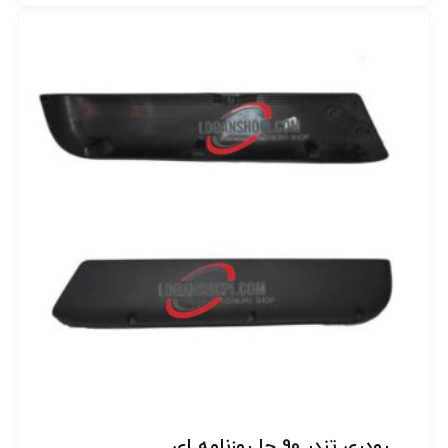
رودری تندر 90 جا روزنامه ای