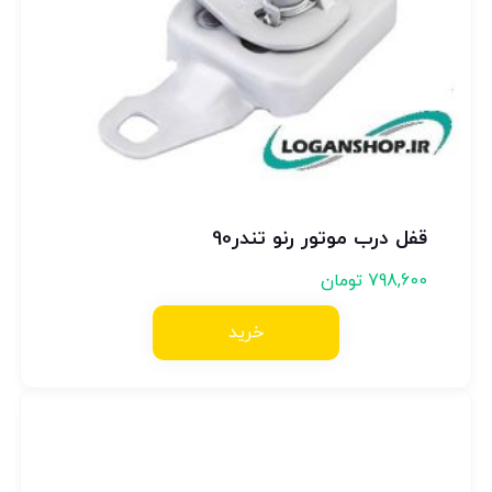
قفل درب موتور رنو تندر90
798,600
تومان
خرید