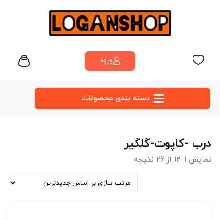
ورود
دسته‌ بندی محصولات
درب -کاپوت-گلگیر
نمایش 1–12 از 26 نتیجه