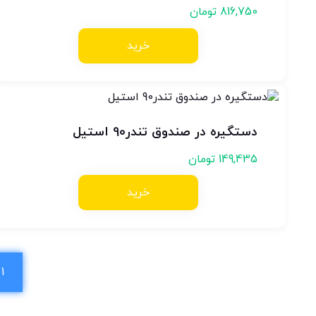
816,750
تومان
خرید
دستگیره در صندوق تندر90 استیل
149,435
تومان
خرید
1