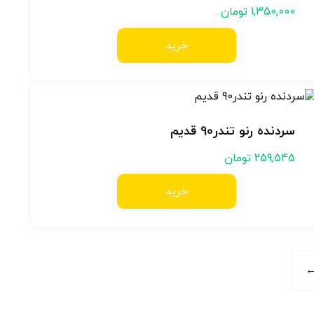
1,350,000
تومان
خرید
سردنده رنو تندر90 قدیم
259,545
تومان
خرید