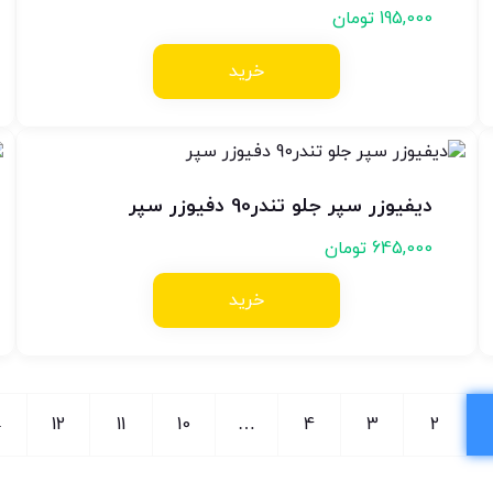
195,000
تومان
خرید
دیفیوزر سپر جلو تندر90 دفیوزر سپر
645,000
تومان
خرید
←
12
11
10
…
4
3
2