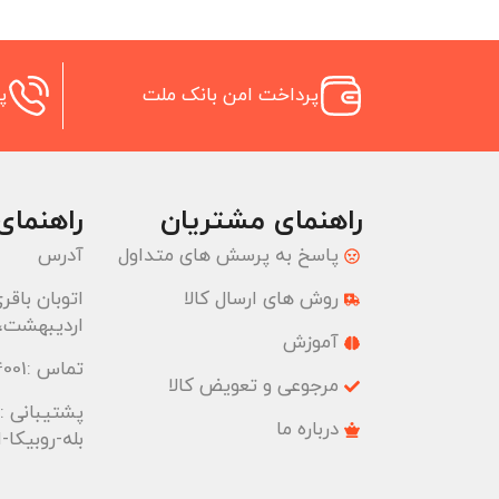
پرداخت امن بانک ملت
پش
راهنمای مشتریان
راهنمای
پاسخ به پرسش های متداول
آدرس
روش های ارسال کالا
اردیبهشت، پ
آموزش
تماس :02177074001
مرجوعی و تعویض کالا
پشتیبانی :09033191555 واتس آپ
درباره ما
بله-روبیکا-ایتا : 55