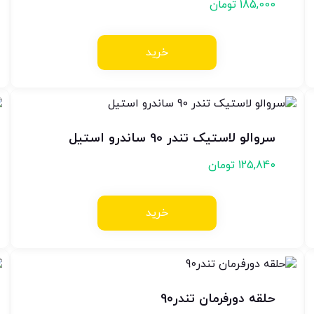
185,000
تومان
خرید
سروالو لاستیک تندر 90 ساندرو استیل
125,840
تومان
خرید
حلقه دورفرمان تندر90