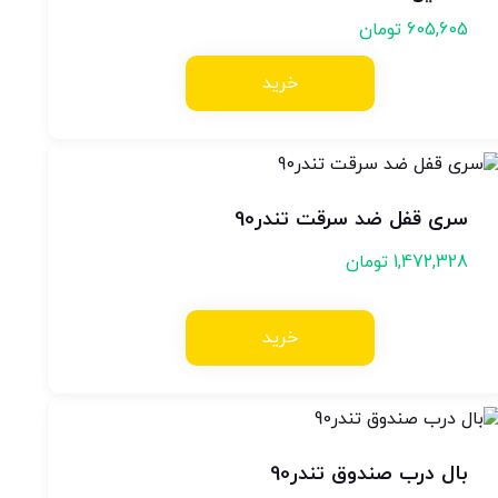
605,605
تومان
خرید
سری قفل ضد سرقت تندر90
1,472,328
تومان
خرید
بال درب صندوق تندر90