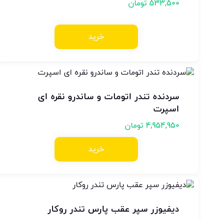
533,500
تومان
خرید
سردنده تندر اتومات و ساندرو نقره ای
اسپرت
4,954,950
تومان
خرید
دیفیوزر سپر عقب پارس تندر روکار