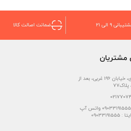
تیبانی 9 الی 21
ضمانت اصالت کالا
 مشتریان
اتوبان باقری، خیابان 196 غربی، بعد از
لاک77
090331915